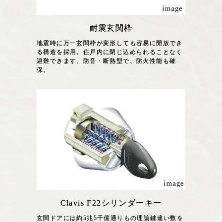
耐震玄関枠
地震時に万一玄関枠が変形しても容易に開放でき
る構造を採用。住戸内に閉じ込められることなく
避難できます。防音・断熱型で、防火性能も確
保。
Clavis F22シリンダーキー
玄関ドアには約5兆5千億通りもの理論鍵違い数を