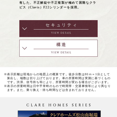
有した、不正解錠や不正複製が極めて困難なクラ
ビス（Clavis）F22シリンダーを採用。
セキュリティ
VIEW DETAIL
構造
VIEW DETAIL
※表示距離は現地からの地図上の概算です。徒歩分数は80ｍ＝1分として
算出し、端数は切り上げております。車の所要時間は実測に基づくもの
です。渋滞、信号待ち等により、所要時間が変わる場合がございます。
※表示の所要時間は日中平常時のもので時間帯・交通事情等により異なり
ます。また、乗り換え・待ち時間などは含まれておりません。
CLARE HOMES SERIES