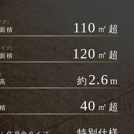
イプ］
110
㎡
超
面積
タイプ］
120
㎡
超
面積
プ］
2.6
約
m
高
40
㎡
超
積
特別仕様
ム住戸全タイプ