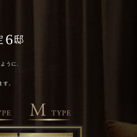
6
定
邸
くように、
ます。