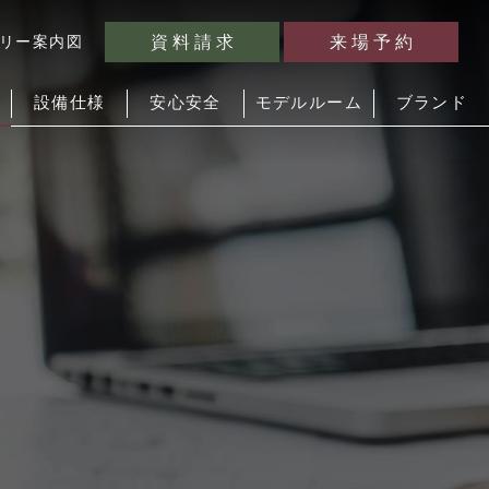
資料請求
来場予約
リー案内図
設備仕様
安心安全
モデルルーム
ブランド