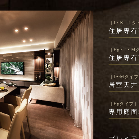
［J・K・Lタ
住居専有
［Hg・I・M
住居専有
［I〜Mタイ
居室天井
［Hgタイプ］
専用庭面
プレミア