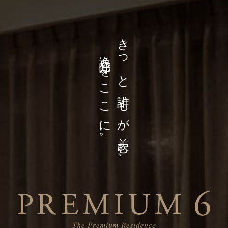
きっと誰もが羨む、
逸邸をここに。